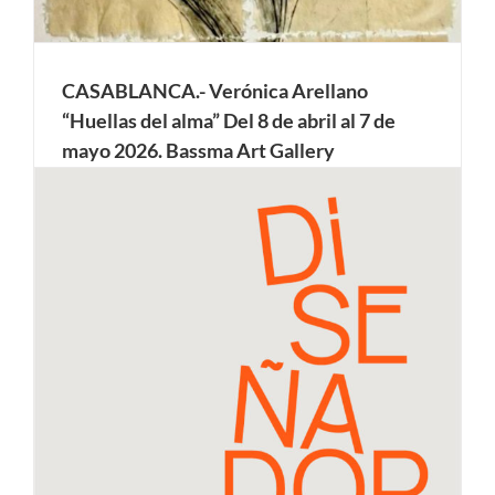
CASABLANCA.- Verónica Arellano
“Huellas del alma” Del 8 de abril al 7 de
mayo 2026. Bassma Art Gallery
La Bassma Art Gallery-Centre Culturel de Bouskoura es
un espacio público dirigido por el artista hispano-marroquí
Khalid El Bekay, para la promoción del grabado español y
marroquí a través de exposiciones y talleres de artistas.
Verónica Arellano presenta una obra de creación en papel
para grabado y pintura a partir [...]