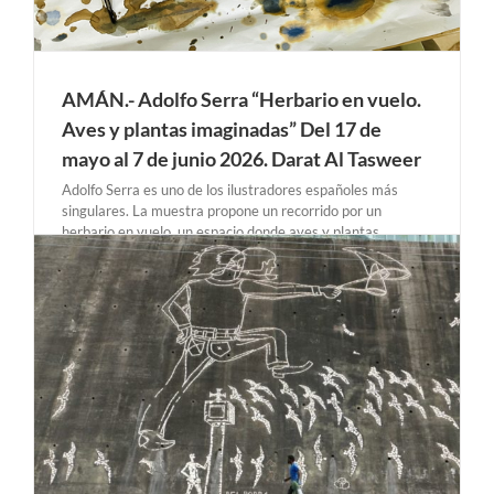
AMÁN.- Adolfo Serra “Herbario en vuelo.
Aves y plantas imaginadas” Del 17 de
mayo al 7 de junio 2026. Darat Al Tasweer
Adolfo Serra es uno de los ilustradores españoles más
singulares. La muestra propone un recorrido por un
herbario en vuelo, un espacio donde aves y plantas
imaginadas se entrelazan y dan lugar a formas híbridas que
desbordan los límites de lo natural. A través de este juego
entre lo vegetal [...]