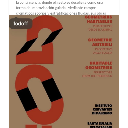
la contingencia, donde el gesto se despliega como una
forma de improvisación guiada. Mediante campos
cromáticos sobrios y estratificaciones fluidas, sus obras
articulan un campo de tensión visual sutil pero dinámico.
Concebida como [...]