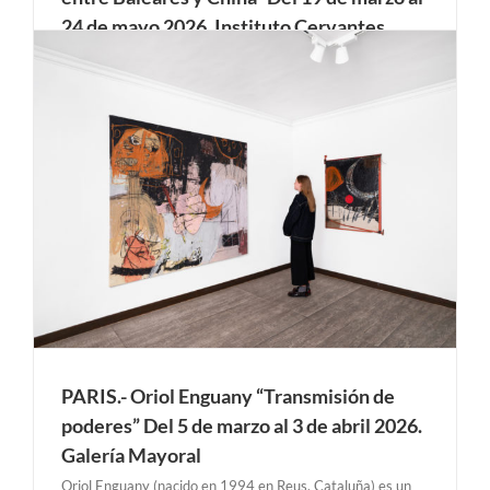
24 de mayo 2026. Instituto Cervantes
La muestra está compuesta por los tres proyectos
fotográficos baleares que han obtenido la ayuda de
creación otorgada por el IEB: Caminar en la frontera, de
Toni Amengual; Trascendència, de Tomeu Coll, y Les
trementinaires. Las mujeres sabias de la montaña, de Sílvia
Prió, y por los proyectos Tierra de [...]
PARIS.- Oriol Enguany “Transmisión de
poderes” Del 5 de marzo al 3 de abril 2026.
Galería Mayoral
Oriol Enguany (nacido en 1994 en Reus, Cataluña) es un