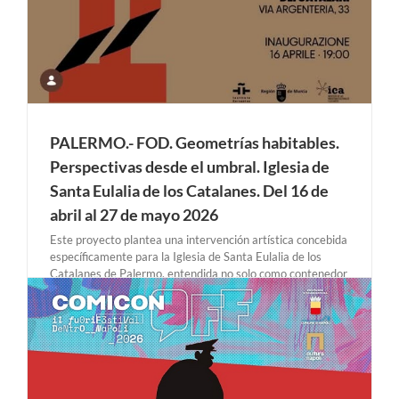
PALERMO.- FOD. Geometrías habitables.
Perspectivas desde el umbral. Iglesia de
Santa Eulalia de los Catalanes. Del 16 de
abril al 27 de mayo 2026
Este proyecto plantea una intervención artística concebida
específicamente para la Iglesia de Santa Eulalia de los
Catalanes de Palermo, entendida no solo como contenedor
expositivo, sino como un cuerpo arquitectónico activo con
el que establecer un diálogo formal, simbólico y material. El
trabajo de FOD se articula desde la relación [...]