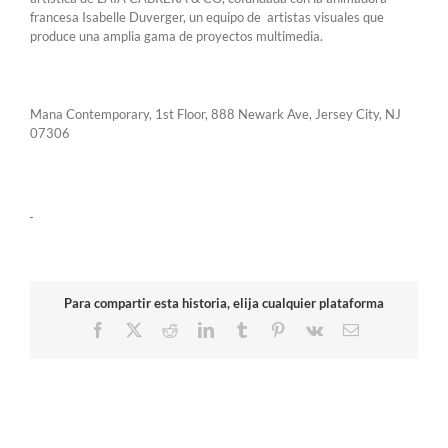
francesa Isabelle Duverger, un equipo de artistas visuales que
produce una amplia gama de proyectos multimedia.
Mana Contemporary, 1st Floor, 888 Newark Ave, Jersey City, NJ
07306
Para compartir esta historia, elija cualquier plataforma
Facebook
X
Reddit
LinkedIn
Tumblr
Pinterest
Vk
Correo
electrónico