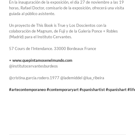
En la inauguración de la exposición, el día 27 de noviembre a las 19
horas, Rafael Doctor, comisario de la exposición, ofrecerá una visita
guiada al público asistente.
Un proyecto de This Book is True y Los Doscientos con la
colaboración de Magnum, de Fuji y de la Galería Ponce + Robles
(Madrid) para el Instituto Cervantes.
57 Cours de l’Intendance. 33000 Bordeaux France
•
www.quepintamosenelmundo.com
@institutocervantesburdeos
@cristina.garcia.rodero.1977 @lademiddel @lua_ribeira
#artecontemporaneo
#contemporaryart
#spanishartist
#spanishart
#lif