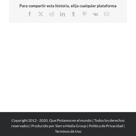
Para compartir esta historia, elija cualquier plataforma
Facebook
X
Reddit
LinkedIn
Tumblr
Pinterest
Vk
Correo
electrónico
Copyright 2012 - 2020, Que Pintamos en el mundo | Todos los derechos
reservados | Producido por
Sierra Media Group
|
Politica de Privacidad
|
Terminos de Uso