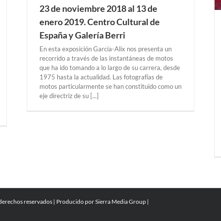
23 de noviembre 2018 al 13 de
enero 2019. Centro Cultural de
España y Galería Berri
En esta exposición García-Alix nos presenta un
recorrido a través de las instantáneas de motos
que ha ido tomando a lo largo de su carrera, desde
1975 hasta la actualidad. Las fotografías de
motos particularmente se han constituido como un
eje directriz de su [...]
 derechos reservados | Producido por
Sierra Media Group
|