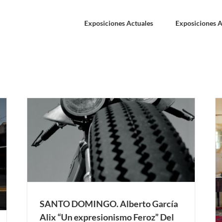
Exposiciones Actuales
Exposiciones A
Un
re
l de
SANTO DOMINGO “Reciente fotografía de autor
O
en España” Del 9 de noviembre 2018 al 13 de
enero 2019. Museo Cándido Bidó, Bonao.
Exposiciones Anteriores
SANTO DOMINGO
SANTO DOMINGO. Alberto García
Alix “Un expresionismo Feroz” Del