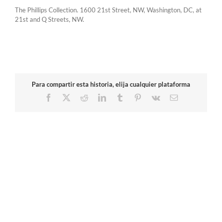
The Phillips Collection. 1600 21st Street, NW, Washington, DC, at
21st and Q Streets, NW.
Para compartir esta historia, elija cualquier plataforma
Facebook
X
Reddit
LinkedIn
Tumblr
Pinterest
Vk
Correo
electrónico