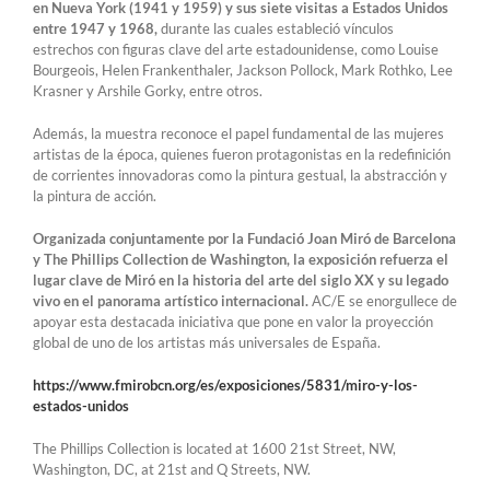
en Nueva York (1941 y 1959) y sus siete visitas a Estados Unidos
entre 1947 y 1968,
durante las cuales estableció vínculos
estrechos con figuras clave del arte estadounidense, como Louise
Bourgeois, Helen Frankenthaler, Jackson Pollock, Mark Rothko, Lee
Krasner y Arshile Gorky, entre otros.
Además, la muestra reconoce el papel fundamental de las mujeres
artistas de la época, quienes fueron protagonistas en la redefinición
de corrientes innovadoras como la pintura gestual, la abstracción y
la pintura de acción.
Organizada conjuntamente por la Fundació Joan Miró de Barcelona
y The Phillips Collection de Washington, la exposición refuerza el
lugar clave de Miró en la historia del arte del siglo XX y su legado
vivo en el panorama artístico internacional.
AC/E se enorgullece de
apoyar esta destacada iniciativa que pone en valor la proyección
global de uno de los artistas más universales de España.
https://www.fmirobcn.org/es/exposiciones/5831/miro-y-los-
estados-unidos
The Phillips Collection is located at 1600 21st Street, NW,
Washington, DC, at 21st and Q Streets, NW.