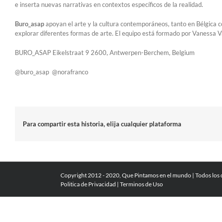
e inserta nuevas narrativas en contextos específicos de la realidad.
Buro_asap
apoyan el arte y la cultura contemporáneos, tanto en Bélgica co
explorar diferentes formas de arte. El equipo está formado por Vanessa 
BURO_ASAP Eikelstraat 9 2600, Antwerpen-Berchem, Belgium
@buro_asap @norafranco
Para compartir esta historia, elija cualquier plataforma
Copyright 2012 - 2020, Que Pintamos en el mundo | Todos los
Politica de Privacidad
|
Terminos de Uso