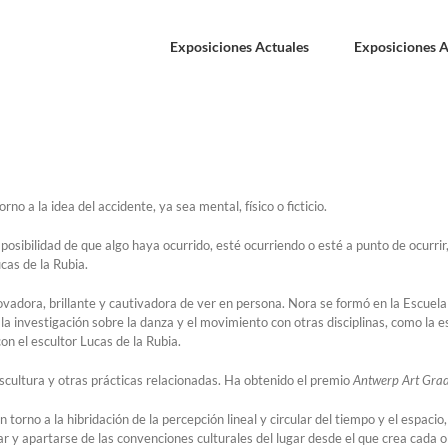
Exposiciones Actuales
Exposiciones A
o a la idea del accidente, ya sea mental, físico o ficticio.
osibilidad de que algo haya ocurrido, esté ocurriendo o esté a punto de ocurri
cas de la Rubia.
ovadora, brillante y cautivadora de ver en persona. Nora se formó en la Escue
 investigación sobre la danza y el movimiento con otras disciplinas, como la e
n el escultor Lucas de la Rubia.
scultura y otras prácticas relacionadas. Ha obtenido el premio
Antwerp Art Grad
 torno a la hibridación de la percepción lineal y circular del tiempo y el espaci
 y apartarse de las convenciones culturales del lugar desde el que crea cada obr