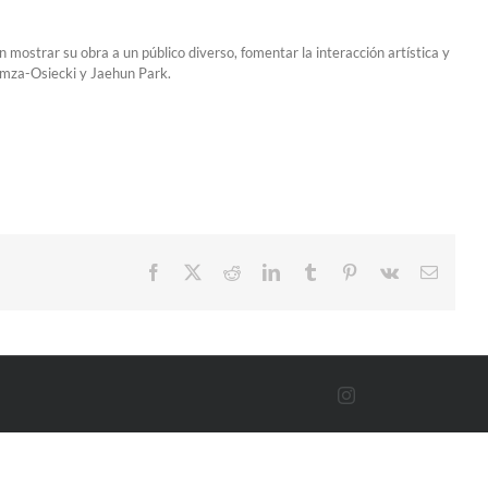
 mostrar su obra a un público diverso, fomentar la interacción artística y
omza-Osiecki y Jaehun Park.
Facebook
X
Reddit
LinkedIn
Tumblr
Pinterest
Vk
Correo
electró
Instagram