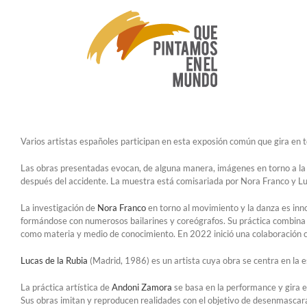
Saltar
al
contenido
Varios artistas españoles participan en esta exposión común que gira en torn
Las obras presentadas evocan, de alguna manera, imágenes en torno a la p
después del accidente. La muestra está comisariada por Nora Franco y Lu
La investigación de
Nora Franco
en torno al movimiento y la danza es inn
formándose con numerosos bailarines y coreógrafos. Su práctica combina la
como materia y medio de conocimiento. En 2022 inició una colaboración co
Lucas de la Rubia
(Madrid, 1986) es un artista cuya obra se centra en la e
La práctica artística de
Andoni Zamora
se basa en la performance y gira en
Sus obras imitan y reproducen realidades con el objetivo de desenmascarar