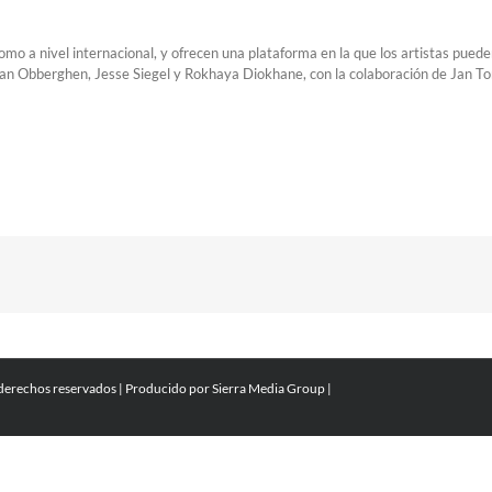
mo a nivel internacional, y ofrecen una plataforma en la que los artistas pueden
Van Obberghen, Jesse Siegel y Rokhaya Diokhane, con la colaboración de Jan T
 derechos reservados | Producido por
Sierra Media Group
|