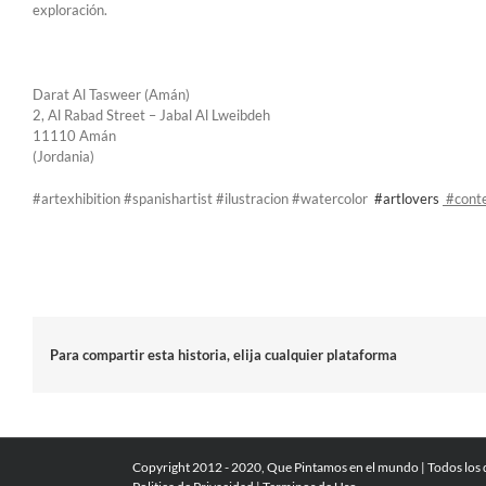
exploración.
Darat Al Tasweer (Amán)
2, Al Rabad Street – Jabal Al Lweibdeh
11110 Amán
(Jordania)
#artexhibition #spanishartist #ilustracion #watercolor
#artlovers
#cont
Para compartir esta historia, elija cualquier plataforma
Copyright 2012 - 2020, Que Pintamos en el mundo | Todos los