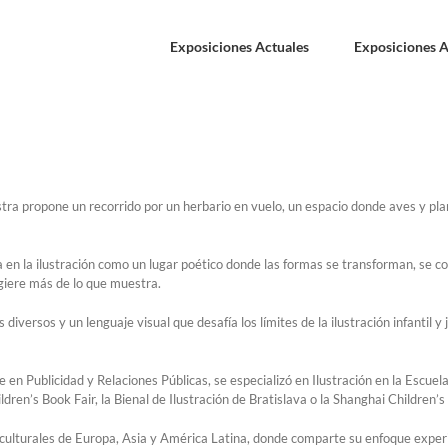
Exposiciones Actuales
Exposiciones A
stra propone un recorrido por un herbario en vuelo, un espacio donde aves y pl
ra en la ilustración como un lugar poético donde las formas se transforman, se 
giere más de lo que muestra.
 diversos y un lenguaje visual que desafía los límites de la ilustración infantil y
e en Publicidad y Relaciones Públicas, se especializó en Ilustración en la Escue
dren’s Book Fair, la Bienal de Ilustración de Bratislava o la Shanghai Children’s
es culturales de Europa, Asia y América Latina, donde comparte su enfoque exp