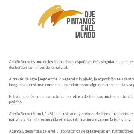
Saltar
al
contenido
Adolfo Serra es uno de los ilustradores españoles más singulares. La mue
desbordan los límites de lo natural.
A través de este juego entre lo vegetal y lo alado, la exposición se adent
imagen se construye como una aparición, como algo que crece, muta y su
El trabajo de Serra se caracteriza por el uso de técnicas mixtas, materiales
poético.
Adolfo Serra (Teruel, 1980) es ilustrador y creador de libros. Tras formars
narrativa, ha sido reconocida en citas internacionales como la Bologna Chil
Además, desarrolla talleres y laboratorios de creatividad en institucion