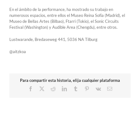
En el ámbito de la performance, ha mostrado su trabajo en
numerosos espacios, entre ellos el Museo Reina Sofía (Madrid), el
Museo de Bellas Artes (Bilbao), Ftarri (Tokio), el Sonic Circuits
Festival (Washington) y Audible Area (Chengdu), entre otros.
Lustwarande, Bredaseweg 441, 5036 NA Tilburg
@aitzkoa
Para compartir esta historia, elija cualquier plataforma
Facebook
X
Reddit
LinkedIn
Tumblr
Pinterest
Vk
Correo
electrónico