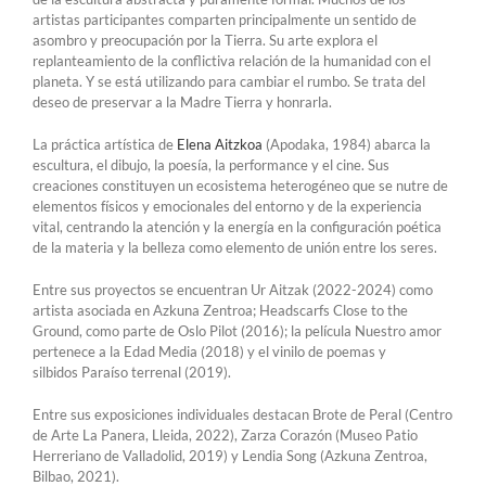
artistas participantes comparten principalmente un sentido de
asombro y preocupación por la Tierra. Su arte explora el
replanteamiento de la conflictiva relación de la humanidad con el
planeta. Y se está utilizando para cambiar el rumbo. Se trata del
deseo de preservar a la Madre Tierra y honrarla.
La práctica artística de
Elena Aitzkoa
(Apodaka, 1984) abarca la
escultura, el dibujo, la poesía, la performance y el cine. Sus
creaciones constituyen un ecosistema heterogéneo que se nutre de
elementos físicos y emocionales del entorno y de la experiencia
vital, centrando la atención y la energía en la configuración poética
de la materia y la belleza como elemento de unión entre los seres.
Entre sus proyectos se encuentran Ur Aitzak (2022-2024) como
artista asociada en Azkuna Zentroa; Headscarfs Close to the
Ground, como parte de Oslo Pilot (2016); la película Nuestro amor
pertenece a la Edad Media (2018) y el vinilo de poemas y
silbidos Paraíso terrenal (2019).
Entre sus exposiciones individuales destacan Brote de Peral (Centro
de Arte La Panera, Lleida, 2022), Zarza Corazón (Museo Patio
Herreriano de Valladolid, 2019) y Lendia Song (Azkuna Zentroa,
Bilbao, 2021).