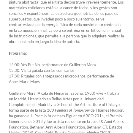
pintura abstracta- que el artista deconstruye irreverentemente. Los
materiales cotidianos están al alcance de todos, y los gestos son
sencillos y espontáneos. La estructura geométrica de los papeles
superpuestos, que invaden poco a poco su entorno, se ve
contrarrestada por la energía física de cada movimiento contenido
en la composición final. La obra se entrega en un kit con un manual
de instrucciones, que permite a la persona que lo adquiere realizar la
obra, poniendo en juego la idea de autoría.
Programa:
14:00: Yes But No, performance de Guillermo Mora
15:30: Visita guiada con los comisarios
17:30: Rituales con antepasados microbianos, performance de
Anne-Marie Maes
Guillermo Mora
(Alcalá de Henares, España, 1980) vive y trabaja
en Madrid. Licenciado en Bellas Artes por la Universidad
Complutense de Madrid y la School of the Art Institute of Chicago,
forma parte de la lista
100 Painters of Tomorrow
de Thames Hudson,
ha ganado el II Premio Audemars Piguet en ARCO 2014, el Premio
Generaciones 2013 y fue artista residente en la Josef & Anni Albers
Foundation, Bethany. Anni Albers Foundation, Bethany, CT, Estados
Unidos (2024), Casa Wabi, Puerto Escondido, México (2018),