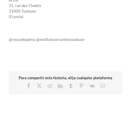
Actos
31, rue des Chalets
31000 Toulouse
(Francia)
@rossydepalma @institutocervantestoulouse
Para compartir esta historia, elija cualquier plataforma
Facebook
X
Reddit
LinkedIn
Tumblr
Pinterest
Vk
Correo
electrónico