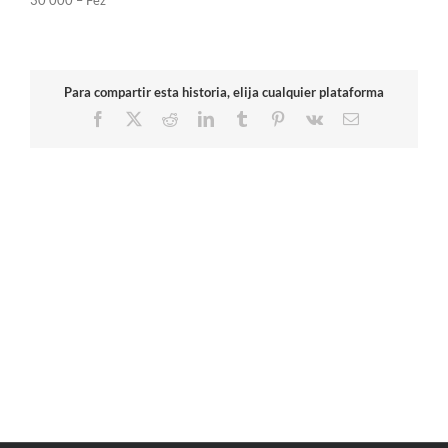
30 000 – Fez
Para compartir esta historia, elija cualquier plataforma
Facebook
X
Reddit
LinkedIn
Tumblr
Pinterest
Vk
Correo
electrónico