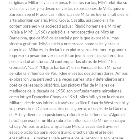
dirigidas a Millares y a su esposa. En estas cartas, Miró relataba su
vida, sus viajes y su deseo de ver las exposiciones de Velázquez o
Zurbarán en el Prado. Las influencias de Millares fueron múltiples: el
arte aborigen canario, Miró, Goya, Castilla, así como el arte
contemporáneo y la sociedad actual. Rindió homenaje a Miró en
*Viaje a Miró* (1968) y asistió a la retrospectiva de Miró en
Barcelona, ​​que calificó de esencial y por la que expresó su más
sincera gratitud. Miró asistió a numerosos homenajes y, tras la
muerte de Millares, lo declaró «un pintor verdaderamente grande».
Expresó su pesar por verlo partir tan joven, con su característica
posesividad afectuosa. Al contemplar las obras de Miró (*Tela
cremada*, *Cap*, *Objeto bárbaro*) en la Fundació Joan Miró, se
percibe la influencia de Paul Klee en estos dos admiradores. Ambos
exploraron una perspectiva a veces surrealista y defendieron una
poética del espacio pictórico. Las pictografías de Millares de
mediados de la década de 1950 son profundamente mironianas,
como intuyó Françoise Choay en 1961. Miró influyó en la obra de
Millares desde sus inicios a través del crítico Eduardo Westerdahl, y
su presencia en Canarias antes de la guerra, a través de la Gaceta
de Arte y diversas exposiciones, reforzó esta influencia. «Algún día
habrá que escribir un libro sobre las influencias de Miró», concluyó
Choay. Ambos artistas, al igual que Miró, a veces destruyen el
espacio pictórico para reconstruirlo, practicando el arte del
ensamblaje. La materia viaja entre ellos; el lienzo y la arpillera se