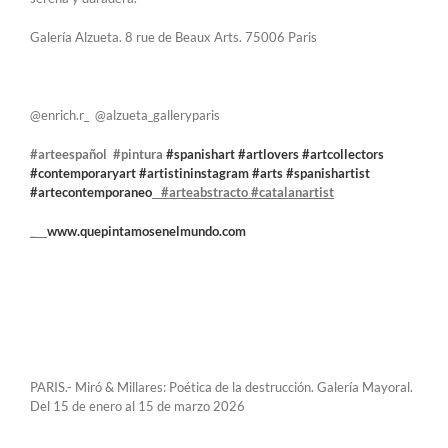
Galería Alzueta. 8 rue de Beaux Arts. 75006 Paris
@enrich.r­_ @alzueta­_galleryparis
#arteespañol #pintura
#spanishart
#artlovers
#artcollectors
#contemporaryart
#artistininstagram
#arts
#spanishartist
#artecontemporaneo
#arteabstracto #catalanartist
­_
www.quepintamosenelmundo.com
PARIS.- Miró & Millares: Poética de la destrucción. Galería Mayoral.
Del 15 de enero al 15 de marzo 2026