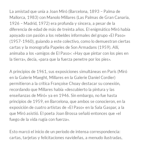
La amistad que unía a Joan Miró (Barcelona, ​​1893 – Palma de
Mallorca, 1983) con Manolo Millares (Las Palmas de Gran Canaria,
1926 – Madrid, 1972) era profunda y sincera, a pesar de la
diferencia de edad de más de treinta años. El enigmático Miró había
apoyado con pasión a los rebeldes informales del grupo «El Paso»
(1957-1960), guiando a este colectivo, como lo demuestran ciertas
cartas y la monografía Papeles de Son Armadans (1959). Allí,
animaba a los «amigos de El Paso»: «Hay que pintar con los pies en
la tierra», decía, «para que la fuerza penetre por los pies».
A principios de 1961, sus exposiciones simultáneas en París (Miró
en la Galerie Maeght, Millares en la Galerie Daniel Cordier)
permitieron a la crítica Françoise Choay destacar su conexión,
recordando que Millares había «descubierto la pintura y las
enseñanzas de Miró» ya en 1946. Sin embargo, no fue hasta
principios de 1959, en Barcelona, ​​que ambos se conocieron, en la
exposición de cuatro artistas de «El Paso» en la Sala Gaspar, a la
que Miró asistió. El poeta Joan Brossa señaló entonces que «el
fuego de la vida rugía con fuerza».
Esto marcó el inicio de un período de intensa correspondencia:
cartas, tarjetas y felicitaciones navideñas, a menudo ilustradas,