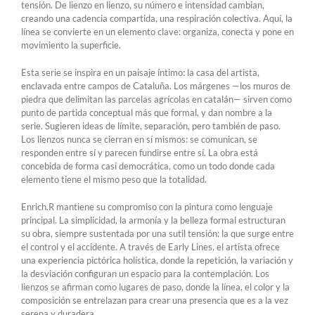
tensión. De lienzo en lienzo, su número e intensidad cambian,
creando una cadencia compartida, una respiración colectiva. Aquí, la
línea se convierte en un elemento clave: organiza, conecta y pone en
movimiento la superficie.
Esta serie se inspira en un paisaje íntimo: la casa del artista,
enclavada entre campos de Cataluña. Los márgenes —los muros de
piedra que delimitan las parcelas agrícolas en catalán— sirven como
punto de partida conceptual más que formal, y dan nombre a la
serie. Sugieren ideas de límite, separación, pero también de paso.
Los lienzos nunca se cierran en sí mismos: se comunican, se
responden entre sí y parecen fundirse entre sí. La obra está
concebida de forma casi democrática, como un todo donde cada
elemento tiene el mismo peso que la totalidad.
Enrich.R mantiene su compromiso con la pintura como lenguaje
principal. La simplicidad, la armonía y la belleza formal estructuran
su obra, siempre sustentada por una sutil tensión: la que surge entre
el control y el accidente. A través de Early Lines, el artista ofrece
una experiencia pictórica holística, donde la repetición, la variación y
la desviación configuran un espacio para la contemplación. Los
lienzos se afirman como lugares de paso, donde la línea, el color y la
composición se entrelazan para crear una presencia que es a la vez
serena y duradera.