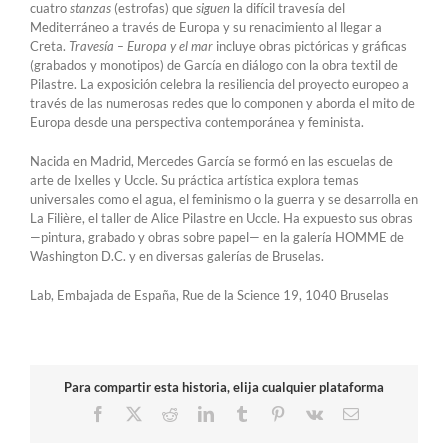
cuatro
stanzas
(estrofas) que
siguen
la difícil travesía del
Mediterráneo a través de Europa y su renacimiento al llegar a
Creta.
Travesía – Europa y el mar
incluye obras pictóricas y gráficas
(grabados y monotipos) de García en diálogo con la obra textil de
Pilastre. La exposición celebra la resiliencia del proyecto europeo a
través de las numerosas redes que lo componen y aborda el mito de
Europa desde una perspectiva contemporánea y feminista.
Nacida en Madrid, Mercedes García se formó en las escuelas de
arte de Ixelles y Uccle. Su práctica artística explora temas
universales como el agua, el feminismo o la guerra y se desarrolla en
La Filière, el taller de Alice Pilastre en Uccle. Ha expuesto sus obras
—pintura, grabado y obras sobre papel— en la galería HOMME de
Washington D.C. y en diversas galerías de Bruselas.
Lab, Embajada de España, Rue de la Science 19, 1040 Bruselas
Para compartir esta historia, elija cualquier plataforma
Facebook
X
Reddit
LinkedIn
Tumblr
Pinterest
Vk
Correo
electrónico