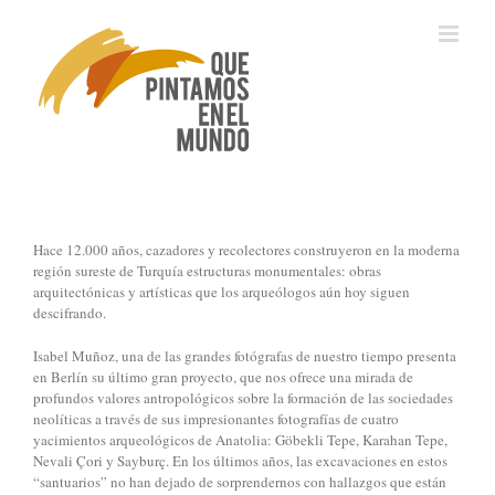
Saltar
al
contenido
Hace 12.000 años, cazadores y recolectores construyeron en la moderna
región sureste de Turquía estructuras monumentales: obras
arquitectónicas y artísticas que los arqueólogos aún hoy siguen
descifrando.
Isabel Muñoz, una de las grandes fotógrafas de nuestro tiempo presenta
en Berlín su último gran proyecto, que nos ofrece una mirada de
profundos valores antropológicos sobre la formación de las sociedades
neolíticas a través de sus impresionantes fotografías de cuatro
yacimientos arqueológicos de Anatolia: Göbekli Tepe, Karahan Tepe,
Nevali Çori y Sayburç. En los últimos años, las excavaciones en estos
“santuarios” no han dejado de sorprendernos con hallazgos que están