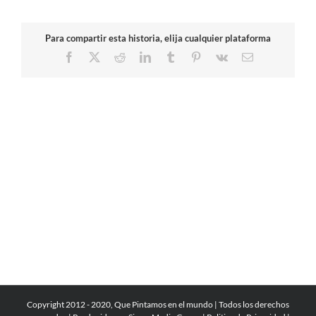
Para compartir esta historia, elija cualquier plataforma
Facebook
X
Reddit
LinkedIn
Tumblr
Pinterest
Vk
Correo
electrónico
Copyright 2012 - 2020, Que Pintamos en el mundo | Todos los derechos