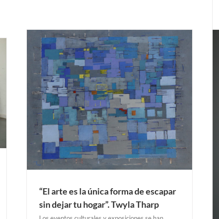
ar tu
VIENA “Bernardi Roig” Del 25 de marzo al 24 de
mayo 2020. Instituto Cervantes.
Exposiciones Anteriores
VIENA
“El arte es la única forma de escapar
sin dejar tu hogar”. Twyla Tharp
Los eventos culturales y exposiciones se han