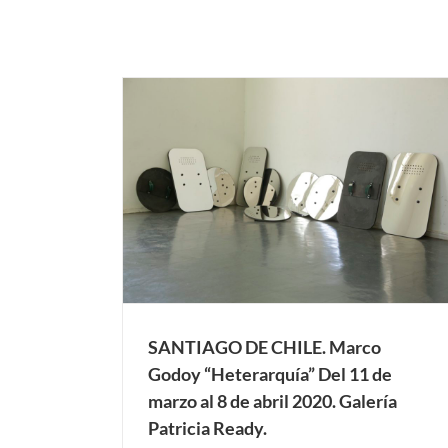
rco Godoy
 al 8 de abril
“El arte es la única forma de escapar sin dej
 Ready.
hogar”. Twyla Tharp
AGO DE CHILE
Exposiciones Anteriores
MADRID
SANTIAGO DE CHILE. Marco
Godoy “Heterarquía” Del 11 de
marzo al 8 de abril 2020. Galería
Patricia Ready.