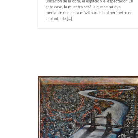
ubicación de la obra, el espacio y el espectador. En
este caso, la muestra será la que se mueva
mediante una cinta móvil paralela al perímetro de
la planta de [...]
ZURICH. Jacobo Castellano “Combing Grou
Del 24 de enero al 14 de marzo 2020. Ma
Galerie.
Exposiciones Anteriores
ZURICH
ndo por el arte”
 2020. Instituto
PARIS