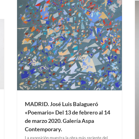
 Del
 Aspa
AUSTIN. Ana Esteve Llorens “El espacio es una
realidad” Del 11 de enero al 23 de febrero 2020.
Gray DUCK Gallery.
AUSTIN
Exposiciones Anteriores
MADRID. José Luis Balagueró
«Poemario» Del 13 de febrero al 14
de marzo 2020. Galería Aspa
Contemporary.
La exposición muestra la obra más reciente del