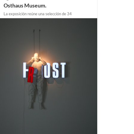
Osthaus Museum.
La exposición reúne una selección de 34
esculturas realizadas por los 26 artistas más
representativos del movimiento. Es la primera
exposición organizada con el propósito de mostrar
una revisión profunda de la figuración humana a lo
largo de los más de cincuenta años de existencia
del hiperrealismo. Desde [...]