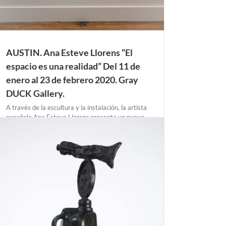
AUSTIN. Ana Esteve Llorens “El
espacio es una realidad” Del 11 de
enero al 23 de febrero 2020. Gray
DUCK Gallery.
A través de la escultura y la instalación, la artista
española Ana Esteve Llorens presenta un nuevo
grupo de obras que indagan sobre la realidad del
espacio como experiencia sensorial. Utilizando
materiales naturales y manufacturados, técnicas
artesanales y procesos industriales, la artista se
sumerge [...]