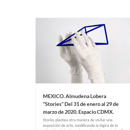
MADRID. José Luis Balagueró «Poemario»
13 de febrero al 14 de marzo 2020. Galería
Contemporary.
Exposiciones Anteriores
MADRID
ries” Del 31 de
. Espacio CDMX.
MEXICO
MEXICO. Almudena Lobera
“Stories” Del 31 de enero al 29 de
marzo de 2020. Espacio CDMX.
Stories plantea otra manera de visitar una
exposición de arte, modificando la lógica de la