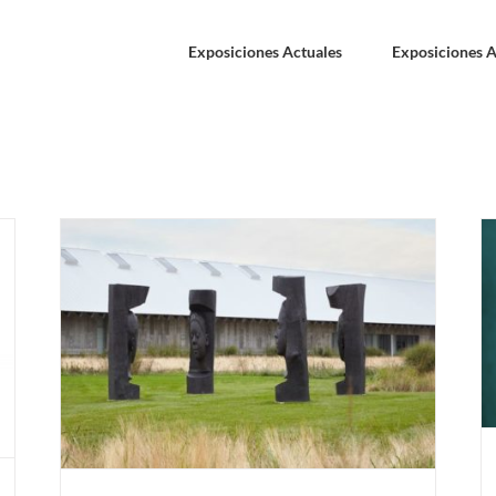
Exposiciones Actuales
Exposiciones A
LISBOA. Karlos Gil “Come to Dust” Del 12 de
septiembre al 31 de octubre 2020. Galería
e
Francisco Fino.
de
Exposiciones Anteriores
LISBOA