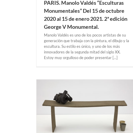
PARIS. Manolo Valdés “Esculturas
Monumentales” Del 15 de octubre
2020 al 15 de enero 2021. 2ª edición
George V Monumental.
Manolo Valdés es uno de los pocos artistas de su
generación que trabaja con la pintura, el dibujo y la
escultura. Su estilo es único, y uno de los más
innovadores de la segunda mitad del siglo XX.
Estoy muy orgulloso de poder presentar [...]
a Infinita – Del
3D” Del 18 de
o 2021. Calouste
LISBOA
VALENCIA. Jorge Peris “Dark Man a lomos
Pájaro de Fuego” Desde el 19 de mayo 20