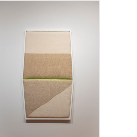
mostraban la superficie natural del hierro, el acero
corten o inoxidable, desde hace algun tiempo, el
artista ha estado experimentando con [...]