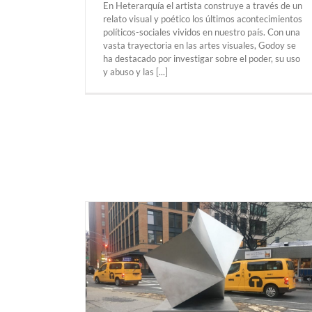
En Heterarquía el artista construye a través de un
relato visual y poético los últimos acontecimientos
políticos-sociales vividos en nuestro país. Con una
vasta trayectoria en las artes visuales, Godoy se
ha destacado por investigar sobre el poder, su uso
y abuso y las [...]
St. PETERSBURG (FL). Salvador Dalí
“Medianoche en Paris” hasta al 9 de abril 
The Dalí Museum.
eiro Badia
 Shell” Del 3 de
Exposiciones Anteriores
St. PETERSBURG (F
21. Finn Square,
EVA YORK