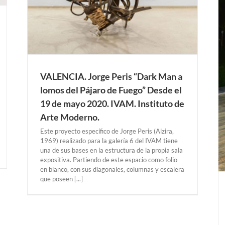
HAGEN. Juan Muñoz. “Escultura hiperrealista
1973-2016” Del 23 de agosto 2020 al 31 de
enero 2021. Osthaus Museum.
Exposiciones Anteriores
VALENCIA. Jorge Peris “Dark Man a
lomos del Pájaro de Fuego” Desde el
19 de mayo 2020. IVAM. Instituto de
Arte Moderno.
Este proyecto específico de Jorge Peris (Alzira,
1969) realizado para la galería 6 del IVAM tiene
una de sus bases en la estructura de la propia sala
expositiva. Partiendo de este espacio como folio
en blanco, con sus diagonales, columnas y escalera
que poseen [...]