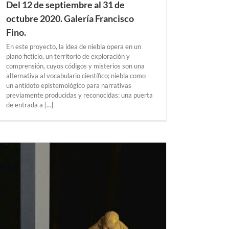
Del 12 de septiembre al 31 de
octubre 2020. Galería Francisco
Fino.
En este proyecto, la idea de niebla opera en un
plano ficticio, un territorio de exploración y
comprensión, cuyos códigos y misterios son una
alternativa al vocabulario científico; niebla como
un antídoto epistemológico para narrativas
previamente producidas y reconocidas: una puerta
de entrada a [...]