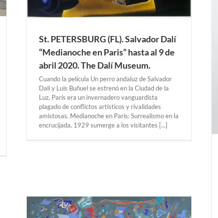
COLONIA. Carlos Albert «Espacio y Color» Del
27 de marzo al 30 de julio 2020. Galería 100
Kubik .
St. PETERSBURG (FL). Salvador Dalí
COLONIA
Exposiciones Anteriores
“Medianoche en Paris” hasta al 9 de
abril 2020. The Dalí Museum.
Cuando la película Un perro andaluz de Salvador
Dalí y Luis Buñuel se estrenó en la Ciudad de la
Luz, París era un invernadero vanguardista
plagado de conflictos artísticos y rivalidades
amistosas. Medianoche en París: Surrealismo en la
encrucijada, 1929 sumerge a los visitantes [...]