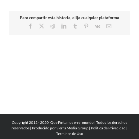
Para compartir esta historia, elija cualquier plataforma
Facebook
X
Reddit
LinkedIn
Tumblr
Pinterest
Vk
Correo
electrónico
Copyright 2012 - 2020, Que Pintamos en el mundo | Todos los derechos
reservados | Producido por
Sierra Media Group
|
Politica de Privacidad
|
Terminos de Uso