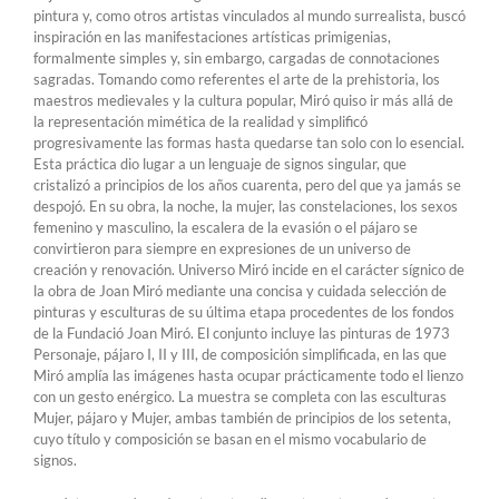
pintura y, como otros artistas vinculados al mundo surrealista, buscó
inspiración en las manifestaciones artísticas primigenias,
formalmente simples y, sin embargo, cargadas de connotaciones
sagradas. Tomando como referentes el arte de la prehistoria, los
maestros medievales y la cultura popular, Miró quiso ir más allá de
la representación mimética de la realidad y simplificó
progresivamente las formas hasta quedarse tan solo con lo esencial.
Esta práctica dio lugar a un lenguaje de signos singular, que
cristalizó a principios de los años cuarenta, pero del que ya jamás se
despojó. En su obra, la noche, la mujer, las constelaciones, los sexos
femenino y masculino, la escalera de la evasión o el pájaro se
convirtieron para siempre en expresiones de un universo de
creación y renovación. Universo Miró incide en el carácter sígnico de
la obra de Joan Miró mediante una concisa y cuidada selección de
pinturas y esculturas de su última etapa procedentes de los fondos
de la Fundació Joan Miró. El conjunto incluye las pinturas de 1973
Personaje, pájaro I, II y III, de composición simplificada, en las que
Miró amplía las imágenes hasta ocupar prácticamente todo el lienzo
con un gesto enérgico. La muestra se completa con las esculturas
Mujer, pájaro y Mujer, ambas también de principios de los setenta,
cuyo título y composición se basan en el mismo vocabulario de
signos.