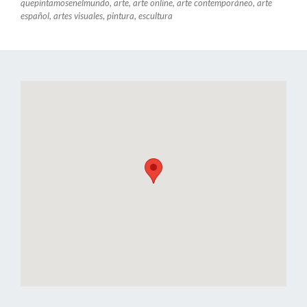
quepintamosenelmundo, arte, arte online, arte contemporáneo, arte
español, artes visuales
,
pintura, escultura