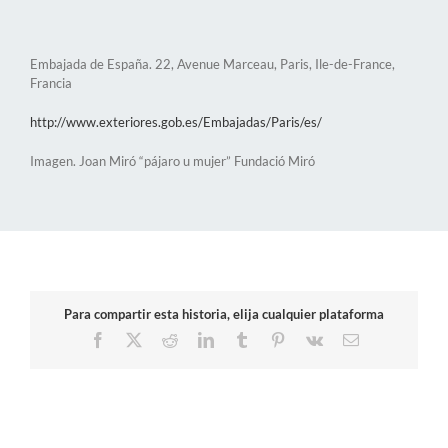
Embajada de España. 22, Avenue Marceau, Paris, Ile-de-France,
Francia
http://www.exteriores.gob.es/Embajadas/Paris/es/
Imagen. Joan Miró “pájaro u mujer” Fundació Miró
Para compartir esta historia, elija cualquier plataforma
Facebook
X
Reddit
LinkedIn
Tumblr
Pinterest
Vk
Correo
electrónico