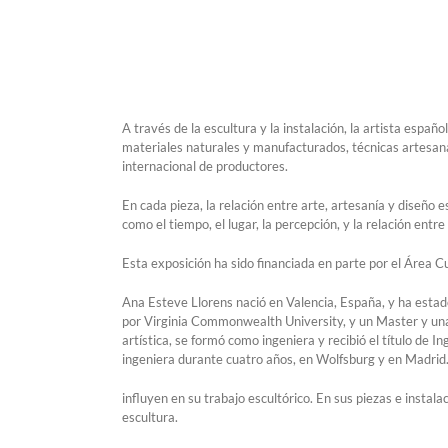
A través de la escultura y la instalación, la artista esp
materiales naturales y manufacturados, técnicas artesana
internacional de productores.
En cada pieza, la relación entre arte, artesanía y diseño 
como el tiempo, el lugar, la percepción, y la relación entr
Esta exposición ha sido financiada en parte por el Área 
Ana Esteve Llorens nació en Valencia, España, y ha esta
por Virginia Commonwealth University, y un Master y una L
artística, se formó como ingeniera y recibió el título de
ingeniera durante cuatro años, en Wolfsburg y en Madrid. 
influyen en su trabajo escultórico. En sus piezas e instala
escultura.