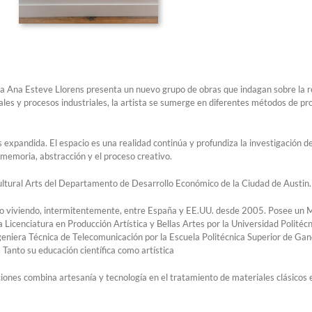
añola Ana Esteve Llorens presenta un nuevo grupo de obras que indagan sobre la r
les y procesos industriales, la artista se sumerge en diferentes métodos de pr
es expandida. El espacio es una realidad continúa y profundiza la investigación d
e memoria, abstracción y el proceso creativo.
Cultural Arts del Departamento de Desarrollo Económico de la Ciudad de Austin.
do viviendo, intermitentemente, entre España y EE.UU. desde 2005. Posee un M
icenciatura en Producción Artística y Bellas Artes por la Universidad Politécni
 Ingeniera Técnica de Telecomunicación por la Escuela Politécnica Superior de G
Tanto su educación científica como artística
ciones combina artesanía y tecnología en el tratamiento de materiales clásicos e 