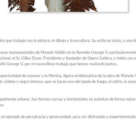
n que trabaja con la pintura, el dibujo y la escultura. Su estilo es único, y uno
lturas monumentales de Manolo Valdés en la Avenida George V, particularment
onal, el Sr. Gilles Dyan, Presidente y fundador de Opera Gallery, y todos sus e
mité George V, por el maravilloso trabajo que hemos realizado juntos.
la oportunidad de conocer a la Menina, figura emblemática de la obra de Manol
ul, violeta y negro intenso, que se hacen eco del ópalo de fuego, el zafiro, la a
almente urbana. Sus formas curvas y horizontales se asientan de forma natural
os.
 un ejemplo de perspicacia y generosidad, para ser disfrutado y experimentado 