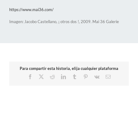
https://www.mai36.com/
Imagen: Jacobo Castellano, ¡ otros dos !, 2009. Mai 36 Galerie
Para compartir esta historia, elija cualquier plataforma
Facebook
X
Reddit
LinkedIn
Tumblr
Pinterest
Vk
Correo
electrónico