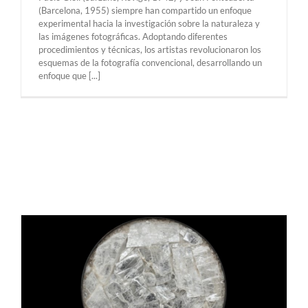
(Barcelona, ​​1955) siempre han compartido un enfoque
experimental hacia la investigación sobre la naturaleza y
las imágenes fotográficas. Adoptando diferentes
procedimientos y técnicas, los artistas revolucionaron los
esquemas de la fotografía convencional, desarrollando un
enfoque que [...]