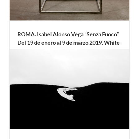
ROMA. Isabel Alonso Vega “Senza Fuoco”
Del 19 de enero al 9 de marzo 2019. White
Noise Gallery.
Suspensión, evanescencia, abstracción: estas son las
primeras sensaciones que evocan las esculturas de Isabel
Alonso Vega. La artista presentará sus obras en Italia por
primera vez durante su próxima exposición individual,
Senza Fuoco. Sus obras son imágenes absolutas y
arquetípicas, capaces de comunicarse en [...]