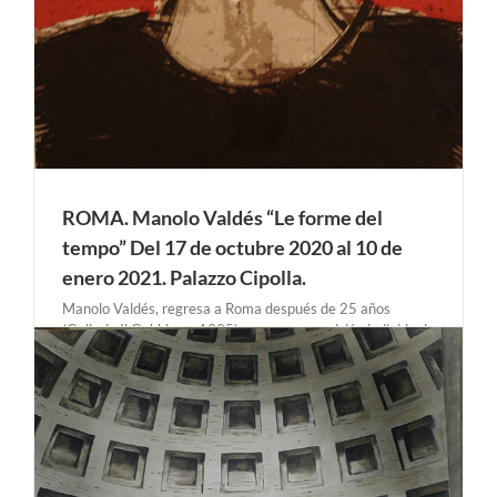
ROMA. Manolo Valdés “Le forme del
tempo” Del 17 de octubre 2020 al 10 de
enero 2021. Palazzo Cipolla.
Manolo Valdés, regresa a Roma después de 25 años
(Galleria Il Gabbiano, 1995), con una exposición individual
titulada Le forme del tempo (Las formas del tiempo)
celebrada en las magníficas salas del Museo di Palazzo
Cipolla comisariada por Gabriele Simongini. Alrededor de
setenta obras [...]