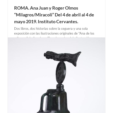
ROMA. Ana Juan y Roger Olmos
“Milagros/Miracoli” Del 4 de abril al 4 de
mayo 2019. Instituto Cervantes.
Dos libros, dos historias sobre la ceguera y una sola
exposición con las ilustraciones originales de "Ana de los
milagros" de Ana Juan (Premio nacional de ilustración en
2010) y de "Lucia" de Roger Olmos. En total 47 dibujos
que a través de los [...]