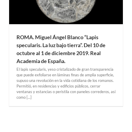
ROMA. Miguel Ángel Blanco “Lapis
specularis. La luz bajo tierra”. Del 10 de
octubre al 1 de diciembre 2019. Real
Academia de España.
El lapis specularis, yeso cristalizado de gran transparencia
que puede exfoliarse en láminas finas de amplia superficie,
supuso una revolución en la vida cotidiana de los romanos.
Permitió, en residencias y edificios públicos, cerrar
ventanas y estancias o peristila con paneles correderos, así
como [...]