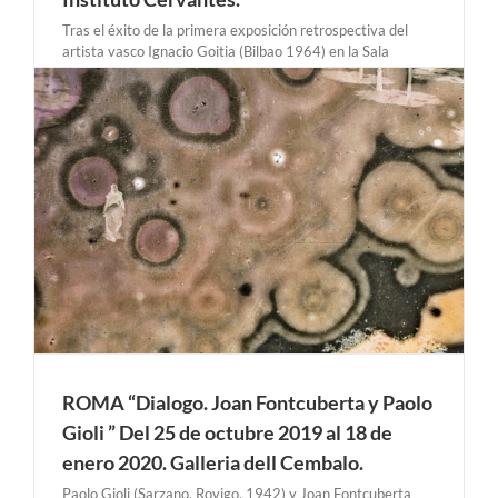
Tras el éxito de la primera exposición retrospectiva del
artista vasco Ignacio Goitia (Bilbao 1964) en la Sala
Rekalde de Bilbao, llega a nuestra sede del Instituto
Cervantes un pequeño resumen de su trayectoria artística.
A través de una cuidada puesta en escena, diseñada [...]
ROMA “Dialogo. Joan Fontcuberta y Paolo
Gioli ” Del 25 de octubre 2019 al 18 de
enero 2020. Galleria dell Cembalo.
Paolo Gioli (Sarzano, Rovigo, 1942) y Joan Fontcuberta