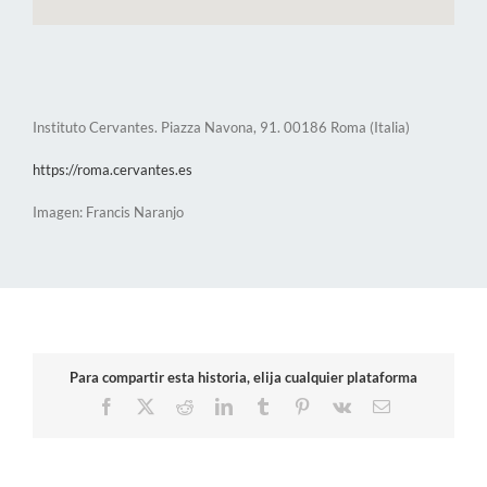
Instituto Cervantes. Piazza Navona, 91. 00186 Roma (Italia)
https://roma.cervantes.es
Imagen: Francis Naranjo
Para compartir esta historia, elija cualquier plataforma
Facebook
X
Reddit
LinkedIn
Tumblr
Pinterest
Vk
Correo
electrónico