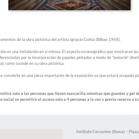
mentos de la obra pictórica del artista Ignacio Goitia (Bilbao 1968).
sición es una instalación en sí misma. El aspecto escenográfico que mostraran l
 diferenciadas por la incorporación de papeles pintados a modo de “boiserie” di
ral, como sucede en su obra pictórica.
e convierte en una pieza importante de la exposición ya que estará ocupado po
rmitirá solo a las personas que lleven mascarilla mientras que guantes y gel d
o social se permitirá el acceso solo a 4 personas a la vez y previa reserva a
Instituto Cervantes (Roma) – Piaz