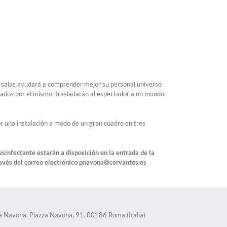
as salas ayudará a comprender mejor su personal universo
señados por el mismo, trasladarán al espectador a un mundo
r una instalación a modo de un gran cuadro en tres
esinfectante estarán a disposición en la entrada de la
 través del correo electrónico pnavona@cervantes.es
za Navona. Piazza Navona, 91. 00186 Roma (Italia)