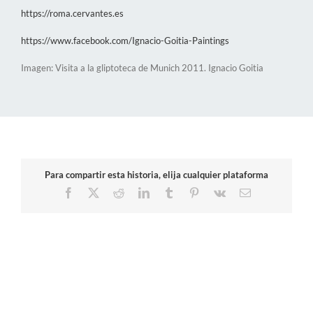
https://roma.cervantes.es
https://www.facebook.com/Ignacio-Goitia-Paintings
Imagen: Visita a la gliptoteca de Munich 2011. Ignacio Goitia
Para compartir esta historia, elija cualquier plataforma
Facebook
X
Reddit
LinkedIn
Tumblr
Pinterest
Vk
Correo
electrónico