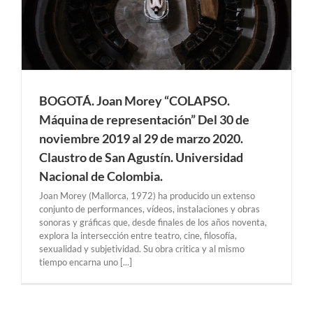
BOGOTÁ. Joan Morey “COLAPSO.
Máquina de representación” Del 30 de
noviembre 2019 al 29 de marzo 2020.
Claustro de San Agustín. Universidad
Nacional de Colombia.
Joan Morey (Mallorca, 1972) ha producido un extenso
conjunto de performances, vídeos, instalaciones y obras
sonoras y gráficas que, desde finales de los años noventa,
explora la intersección entre teatro, cine, filosofía,
sexualidad y subjetividad. Su obra critica y al mismo
tiempo encarna uno [...]