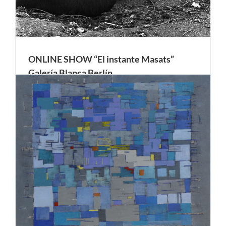
ONLINE SHOW “El instante Masats”
Galería Blanca Berlín.
Hace 13 años inaugurábamos por estas fechas nuestra
primera exposición, “Ramón Masats. Color”. En espera de
recuperar la actividad habitual de la galería, hemos querido
rendir un homenaje a Masats, uno de nuestros autores
más queridos, dando a conocer una colección de
fotografías, la [...]