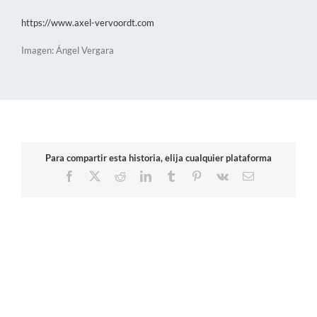
https://www.axel-vervoordt.com
Imagen: Ángel Vergara
Para compartir esta historia, elija cualquier plataforma
Facebook
X
Reddit
LinkedIn
Tumblr
Pinterest
Vk
Correo
electrónico