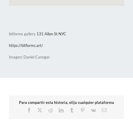
bitforms gallery
131 Allen St NYC
https://bitforms.art/
Imagen: Daniel Canogar
Para compartir esta historia, elija cualquier plataforma
Facebook
X
Reddit
LinkedIn
Tumblr
Pinterest
Vk
Correo
electrónico