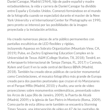
Daniel Canogar, Madrid (1964), hijo de padre español y madre
estadounidense, la vida y carrera de Daniel Canogar ha dividido
entre España y Estados Unidos. Comenzó formándose en el mundo
de la fotografía cuando se especializó durante el master de la New
York University y el International Center for Photography en 1990,
pero pronto se interesó por las posibilidades de la imagen
proyectada y la instalación artística.
Ha creado numerosas piezas de arte público permanentes con
pantallas escultóricas de LED flexibles y rígidas,
incluyendo Aqueous en Sobrato Organization (Mountain View, CA,
2019); Pulse, en Zachry Engineering Education Complex en la
Universidad de Texas A&M (College Station, TX, 2018); Tendril, en
el Aeropuerto Internacional de Tampa (Tampa, FL, 2017) y Cannula,
Xylem and Gust II en la sede central del Banco BBVA (Madrid,
2018). También ha creado obras públicas de carácter monumental
como Constelaciones, el mosaico fotográfico más grande de Europa
creado para dos puentes peatonales que cruzan el río Manzanares
en el Parque MRio (Madrid, 2010) y Asalto, una serie de video
proyecciones sobre monumentos emblemáticos, presentado sobre
los Arcos de Lapa (Rio de Janeiro, 2009), la Puerta de Alcalá
(Madrid, 2009) y la iglesia de San Pietro in Montorio (Roma, 2009).
Como parte de esta última serie también se encuentra Storming
Times Square, una intervención de vídeo en 47 de las pantallas de