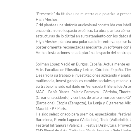
“Presencia” da título a una muestra que polariza la presen
High Meshes.
Grid plantea una sinfonía audiovisual construida con intel
encuentran en el espacio escénico. La obra plantea cómo e
estructuras de lo digital en su tratamiento con los datos d
High Meshes plantea una polaridad diferente ya que se b
posteriormente reconectadas mediante un software con int
Ambas instalaciones se adaptarán al espacio del centro pa
Solimán López Nació en Burgos, España. Actualmente es ar
Arte. Facultad de Filosofía y Letras, Córdoba España. Tie
Desarrolla su trabajo e investigaciones aplicando y analiz
multimedia, investigando los cambios sociales que son el 
Su trabajo ha sido exhibido en Venezuela (I Bienal de A
MAC – Bahía Blanca, Palacio Ferreyra – Córdoba, Timoteo
(Crear un accidente) y centros de arte o museos como CA
(Barcelona), Etopia (Zaragoza), La Lonja y Cigarreras 
Madrid, EP7 Paris.
Ha sido seleccionado para premios, espectáculos, festival
Barcelona, ​​Premio Laguna (Valladolid), Tedx (Valladolid
Festival Intramurs (Valencia), Festival ArsFutura, Proye
FAD Bienal de Arte Digital en Río de Janeiro y Belo Horizo