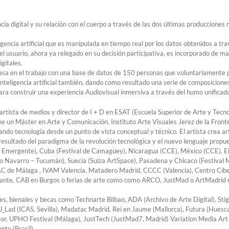
cia digital y su relación con el cuerpo a través de las dos últimas producciones 
igencia artificial que es manipulada en tiempo real por los datos obtenidos a tra
l usuario, ahora ya relegado en su decisión participativa, es incorporado de ma
igitales.
asa en el trabajo con una base de datos de 150 personas que voluntariamente 
eligencia artificial también, dando como resultado una serie de composiciones 
ra construir una experiencia Audiovisual inmersiva a través del humo unificado
tista de medios y director de I + D en ESAT (Escuela Superior de Arte y Tecno
ne un Máster en Arte y Comunicación. Instituto Arte Visuales Jerez de la Front
ando tecnología desde un punto de vista conceptual y técnico. El artista crea art
resultado del paradigma de la revolución tecnológica y el nuevo lenguaje propues
rte Emergente), Cuba (Festival de Camagüey), Nicaragua (CCE), México (CCE), 
 Navarro – Tucumán), Suecia (Suiza ArtSpace), Pasadena y Chicaco (Festival M
C de Málaga , IVAM Valencia, Matadero Madrid, CCCC (Valencia), Centro Cibele
Alicante, CAB en Burgos o ferias de arte como como ARCO, JustMad o ArtMadri
es, bienales y becas como Technarte Bilbao, ADA (Archivo de Arte Digital), Sti
), U_Lad (ICAS, Sevilla), Madatac Madrid, Rei en Jaume (Mallorca), Futura (Huesc
ctor, UPHO Festival (Málaga), JustTech (JustMad7, Madrid) Variation Media Art
nte (Brasil).