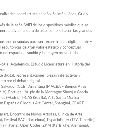
realizadas por el artista español Solimán López, Grid y
vés de la señal WiFi de los dispositivos móviles que se
nera activa a la obra de arte, como lo hacen las grandes
posaron desnudas para ser reconstruidas digitalmente y
escultóricas de gran valor estético y conceptual.
r del espacio, el sonido y la imagen proyectada.
logía) Académico. Estudió Licenciatura en Historia del
era.
e digital, representaciones, piezas interactivas y
to por el debate digital.
El Salvador (CCE), Argentina (MACBA – Buenos Aires,
IA), Portugal (Au pie de la Montagne Show) o Grecia
s (Madrid), I-CAS (Sevilla), Arts Santa Monica
d en España o Chronus Art Center, Shanghai, CEART
gmart, Encontro de Novos Artistas, Clínica de Arte
a), Festival BAC (Barcelona), EspacioEnter (TEA Tenerife),
 Fair (París), Open Codes, ZKM (Karlsruhe, Alemania),