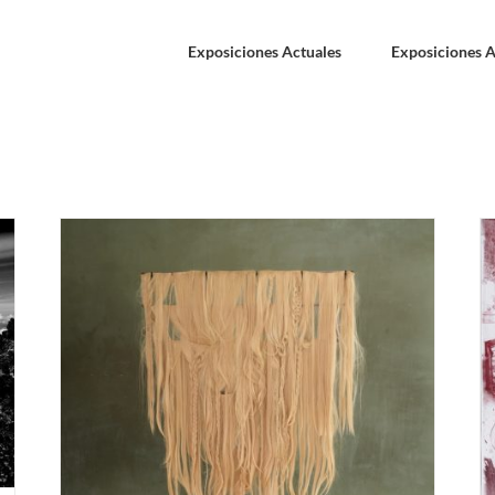
Exposiciones Actuales
Exposiciones A
MADRID. Julio Vaquero “Memorias del mundo
físico” Del 10 de septiembre al 10 de octubre
2020. Galería Marlborough.
Exposiciones Anteriores
MADRID
e
xie