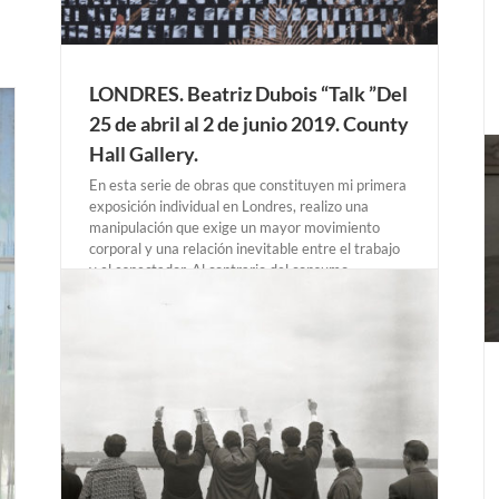
LONDRES. Beatriz Dubois “Talk ”Del
25 de abril al 2 de junio 2019. County
Hall Gallery.
En esta serie de obras que constituyen mi primera
exposición individual en Londres, realizo una
manipulación que exige un mayor movimiento
MEXICO. Hugo Martínez-Tormo “La deriva de un
corporal y una relación inevitable entre el trabajo
gesto postromántico” Del 5 de febrero al 16 de
junio 2019. Centro Cultural de España.
y el espectador. Al contrario del consumo
Exposiciones Anteriores
MEXICO
inmediato y masivo de imágenes, estas fotografías
trenzadas [...]
ías
2019.
on.