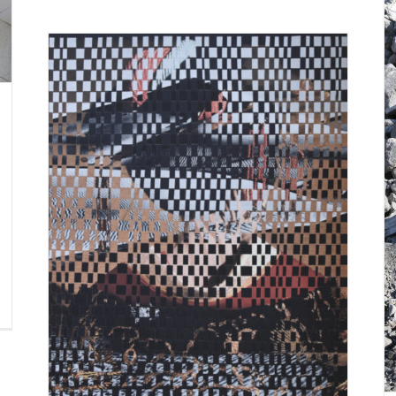
Digne-les-Bains (Francia) Lara Almarcegui
“Béton” Del 6 de abril al 30 de junio 2019. Cairn
Centre Art.
Digne les Bains (Francia)
Exposiciones Anteriores
abril
.