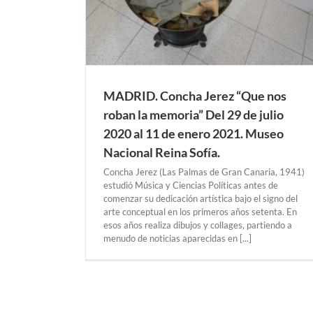
ina Sofía.
MADRID
MADRID. Concha Jerez “Que nos
roban la memoria” Del 29 de julio
2020 al 11 de enero 2021. Museo
Nacional Reina Sofía.
Concha Jerez (Las Palmas de Gran Canaria, 1941)
estudió Música y Ciencias Políticas antes de
LONDRES. Beatriz Dubois “Talk ”Del 25 de 
al 2 de junio 2019. County Hall Gallery
comenzar su dedicación artística bajo el signo del
Exposiciones Anteriores
LONDRES
arte conceptual en los primeros años setenta. En
esos años realiza dibujos y collages, partiendo a
menudo de noticias aparecidas en [...]