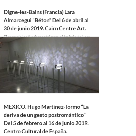
Digne-les-Bains (Francia) Lara
Almarcegui “Béton” Del 6 de abril al
30 de junio 2019. Cairn Centre Art.
El material es fundamental para el trabajo de Lara
Almarcegui. Ella explora sitios en transformación:
canteras, sitios de construcción y terrenos baldíos
donde los materiales mismos se convierten en
objeto de una tensión entre la destrucción y la
renovación. En el centro de arte [...]
MEXICO. Hugo Martínez-Tormo “La
deriva de un gesto postromántico”
Del 5 de febrero al 16 de junio 2019.
Centro Cultural de España.