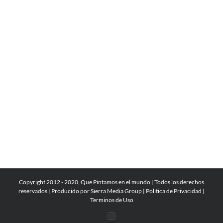
Copyright 2012 - 2020, Que Pintamos en el mundo | Todos los derechos
reservados | Producido por
Sierra Media Group
|
Politica de Privacidad
|
Terminos de Uso
Instagram