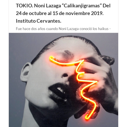
TOKIO. Noni Lazaga “Calikanjigramas” Del
24 de octubre al 15 de noviembre 2019.
Instituto Cervantes.
Fue hace dos años cuando Noni Lazaga conoció los haikus -
poemas breves de diecisiete sílabas que hacen referencia a
escenas de la naturaleza o la vida cotidiana- del poeta
japonés Ozaki Hoosai de la mano de su traductora Teresa
Herrero. Noni Lazaga ideó e [...]
l