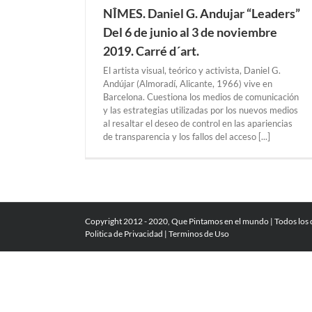
NÎMES. Daniel G. Andujar “Leaders”
Del 6 de junio al 3 de noviembre
2019. Carré d´art.
El artista visual, teórico y activista, Daniel G.
Andújar (Almoradí, Alicante, 1966) vive en
Barcelona. Cuestiona los medios de comunicación
y las estrategias utilizadas por los nuevos medios
al resaltar el deseo de control en las apariencias
de transparencia y los fallos del acceso [...]
Copyright 2012 - 2020, Que Pintamos en el mundo | Todos los
Politica de Privacidad
|
Terminos de Uso