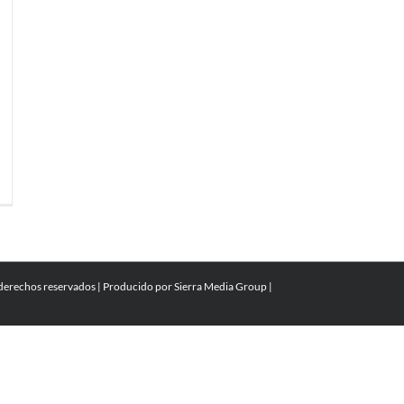
 derechos reservados | Producido por
Sierra Media Group
|