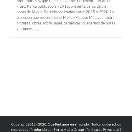
Metamorfosis, que toma su nombre del célebre relato de
Franz Kafka publicado en 1915, presenta cerca de cien
obras de Miquel Barceló realizadas entre 2015 y 2020. La
selección que presentará el Museo Picasso Málaga incluirá
pinturas, obras sobre papel, cerámicas, cuadernos de notas
y bronces. [...]
Copyright 2012 - 2020, Que Pintamos en el mundo | Todos los derechos
reservados | Producido por
Sierra Media Group
|
Politica de Privacidad
|