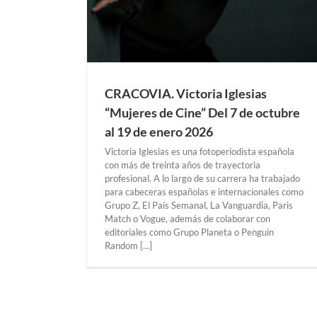
CRACOVIA
Exposiciones Anteriores
CRACOVIA. Victoria Iglesias
“Mujeres de Cine” Del 7 de octubre
al 19 de enero 2026
Victoria Iglesias es una fotoperiodista española
con más de treinta años de trayectoria
profesional. A lo largo de su carrera ha trabajado
para cabeceras españolas e internacionales como
Grupo Z, El País Semanal, La Vanguardia, Paris
Match o Vogue, además de colaborar con
editoriales como Grupo Planeta o Penguin
Random [...]