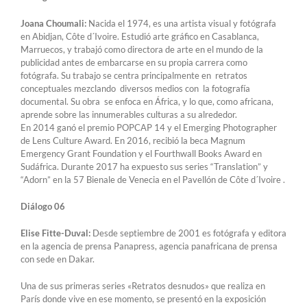
Joana Choumali:
Nacida el 1974, es una artista visual y fotógrafa
en Abidjan, Côte d´Ivoire. Estudió arte gráfico en Casablanca,
Marruecos, y trabajó como directora de arte en el mundo de la
publicidad antes de embarcarse en su propia carrera como
fotógrafa. Su trabajo se centra principalmente en retratos
conceptuales mezclando diversos medios con la fotografía
documental. Su obra se enfoca en África, y lo que, como africana,
aprende sobre las innumerables culturas a su alrededor.
En 2014 ganó el premio POPCAP 14 y el Emerging Photographer
de Lens Culture Award. En 2016, recibió la beca Magnum
Emergency Grant Foundation y el Fourthwall Books Award en
Sudáfrica. Durante 2017 ha expuesto sus series “Translation” y
“Adorn” en la 57 Bienale de Venecia en el Pavellón de Côte d´Ivoire .
Diálogo 06
Elise Fitte-Duval:
Desde septiembre de 2001 es fotógrafa y editora
en la agencia de prensa Panapress, agencia panafricana de prensa
con sede en Dakar.
Una de sus primeras series «Retratos desnudos» que realiza en
París donde vive en ese momento, se presentó en la exposición