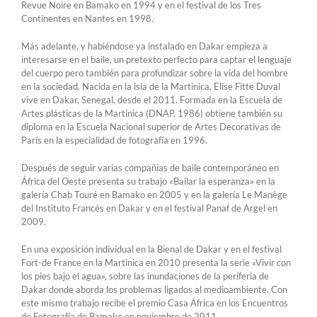
Revue Noire en Bamako en 1994 y en el festival de los Tres
Continentes en Nantes en 1998.
Más adelante, y habiéndose ya instalado en Dakar empieza a
interesarse en el baile, un pretexto perfecto para captar el lenguaje
del cuerpo pero también para profundizar sobre la vida del hombre
en la sociedad. Nacida en la isla de la Martinica, Elise Fitte Duval
vive en Dakar, Senegal, desde el 2011. Formada en la Escuela de
Artes plásticas de la Martinica (DNAP, 1986) obtiene también su
diploma en la Escuela Nacional superior de Artes Decorativas de
París en la especialidad de fotografía en 1996.
Después de seguir varias compañías de baile contemporáneo en
África del Oeste presenta su trabajo «Bailar la esperanza» en la
galería Chab Touré en Bamako en 2005 y en la galería Le Manège
del Instituto Francés en Dakar y en el festival Panaf de Argel en
2009.
En una exposición individual en la Bienal de Dakar y en el festival
Fort-de France en la Martinica en 2010 presenta la serie «Vivir con
los pies bajo el agua», sobre las inundaciones de la periferia de
Dakar donde aborda los problemas ligados al medioambiente. Con
este mismo trabajo recibe el premio Casa África en los Encuentros
de Fotografía de Bamako en noviembre de 2011.