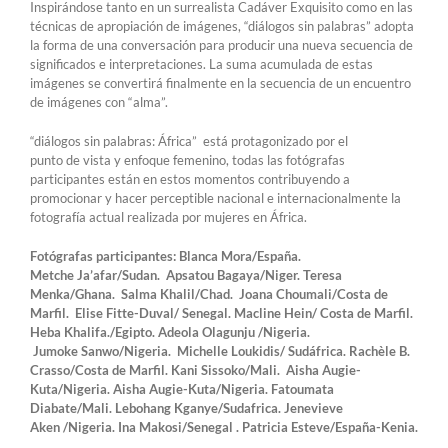
Inspirándose tanto en un surrealista Cadáver Exquisito como en las
técnicas de apropiación de imágenes, “diálogos sin palabras” adopta
la forma de una conversación para producir una nueva secuencia de
significados e interpretaciones. La suma acumulada de estas
imágenes se convertirá finalmente en la secuencia de un encuentro
de imágenes con “alma”.
“diálogos sin palabras: África” está protagonizado por el
punto de vista y enfoque femenino, todas las fotógrafas
participantes están en estos momentos contribuyendo a
promocionar y hacer perceptible nacional e internacionalmente la
fotografía actual realizada por mujeres en África.
Fotógrafas participantes: Blanca Mora/España.
Metche Ja’afar/Sudan. Apsatou Bagaya/Niger. Teresa
Menka/Ghana. Salma Khalil/Chad. Joana Choumali/Costa de
Marfil. Elise Fitte-Duval/ Senegal. Macline Hein/ Costa de Marfil.
Heba Khalifa./Egipto. Adeola Olagunju /Nigeria.
Jumoke Sanwo/Nigeria. Michelle Loukidis/ Sudáfrica. Rachèle B.
Crasso/Costa de Marfil. Kani Sissoko/Mali. Aisha Augie-
Kuta/Nigeria. Aisha Augie-Kuta/Nigeria. Fatoumata
Diabate/Mali. Lebohang Kganye/Sudafrica. Jenevieve
Aken /Nigeria. Ina Makosi/Senegal . Patricia Esteve/España-Kenia.