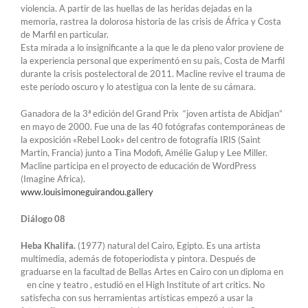
violencia. A partir de las huellas de las heridas dejadas en la
memoria, rastrea la dolorosa historia de las crisis de África y Costa
de Marfil en particular.
Esta mirada a lo insignificante a la que le da pleno valor proviene de
la experiencia personal que experimentó en su país, Costa de Marfil
durante la crisis postelectoral de 2011. Macline revive el trauma de
este período oscuro y lo atestigua con la lente de su cámara.
Ganadora de la 3ª edición del Grand Prix “joven artista de Abidjan”
en mayo de 2000. Fue una de las 40 fotógrafas contemporáneas de
la exposición «Rebel Look» del centro de fotografía IRIS (Saint
Martin, Francia) junto a Tina Modofi, Amélie Galup y Lee Miller.
Macline participa en el proyecto de educación de WordPress
(Imagine Africa).
www.louisimoneguirandou.gallery
Diálogo 08
Heba Khalifa.
(1977) natural del Cairo, Egipto. Es una artista
multimedia, además de fotoperiodista y pintora. Después de
graduarse en la facultad de Bellas Artes en Cairo con un diploma en
en cine y teatro , estudió en el High Institute of art critics. No
satisfecha con sus herramientas artísticas empezó a usar la