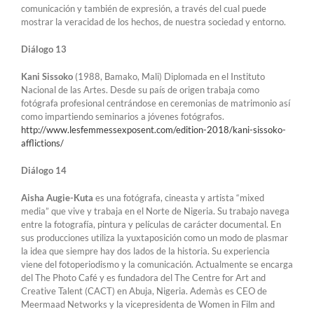
comunicación y también de expresión, a través del cual puede
mostrar la veracidad de los hechos, de nuestra sociedad y entorno.
Diálogo 13
Kani Sissoko
(1988, Bamako, Mali) Diplomada en el Instituto
Nacional de las Artes. Desde su país de origen trabaja como
fotógrafa profesional centrándose en ceremonias de matrimonio así
como impartiendo seminarios a jóvenes fotógrafos.
http://www.lesfemmessexposent.com/edition-2018/kani-sissoko-
afflictions/
Diálogo 14
Aisha Augie-Kuta
es una fotógrafa, cineasta y artista “mixed
media” que vive y trabaja en el Norte de Nigeria. Su trabajo navega
entre la fotografía, pintura y películas de carácter documental. En
sus producciones utiliza la yuxtaposición como un modo de plasmar
la idea que siempre hay dos lados de la historia. Su experiencia
viene del fotoperiodismo y la comunicación. Actualmente se encarga
del The Photo Café y es fundadora del The Centre for Art and
Creative Talent (CACT) en Abuja, Nigeria. Ademàs es CEO de
Meermaad Networks y la vicepresidenta de Women in Film and