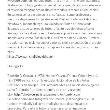
Michelle Loukidis
, estudiò fotografía en TUT , Tshwane, Sudafrica.
Trabajò como fotòografa comercial hasta que, debido a su interés en
el revelado fotogràafico acabò centrando su trabajo en educación.
Su carrera se ha basado en la enseñanaza, como profesora y
mentora de jóvenes fotógrafos en el Market photo workshop en
Newtown, Johanesburgo. Ha viajado de Sudan a Cabo verde
llevando a cabo talleres de fotografía. Su trabajo fotográfico es
analógico y ha sido expuesto tanto en exposiciones colectivas como
individuales, como “Mesh Series” en Everad Read Gallery. Prefiere
trabajar con película ya que eso otorga cierta expectación al propio
medio. Actualmente vive y trabaja en Johanesburgo, con sus tres
hijos.
https://www.michelleloukidis.com
Diálogo 12
Rachèle B. Crasso
, (1970, Nouvel Ousrou Dabou, Côte d’Ivoire).
En 1988 se licenció en la escuela Nacional de Bellas Artes
(INSAASC) en Abidjan. Actualmente vive en Francia donde ejerce
como fotógrafa free lance además de encargarse del
blog
http://photojournalistesuemoa-blog.tumblr.com
Se define como una fotógrafa documental y etnológica que usa
tanto el medio digital como analógico para desarrollar sus
proyectos. Para ella la fotografía es un arte, un medio de