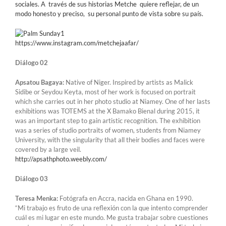
sociales. A través de sus historias Metche quiere reflejar, de un
modo honesto y preciso, su personal punto de vista sobre su país.
https://www.instagram.com/metchejaafar/
Diálogo 02
Apsatou Bagaya:
Native of Niger. Inspired by artists as Malick
Sidibe or Seydou Keyta, most of her work is focused on portrait
which she carries out in her photo studio at Niamey. One of her lasts
exhibitions was TOTEMS at the X Bamako Bienal during 2015, it
was an important step to gain artistic recognition. The exhibition
was a series of studio portraits of women, students from Niamey
University, with the singularity that all their bodies and faces were
covered by a large veil.
http://apsathphoto.weebly.com/
Diálogo 03
Teresa Menka:
Fotógrafa en Accra, nacida en Ghana en 1990.
“Mi trabajo es fruto de una reflexión con la que intento comprender
cuál es mi lugar en este mundo. Me gusta trabajar sobre cuestiones