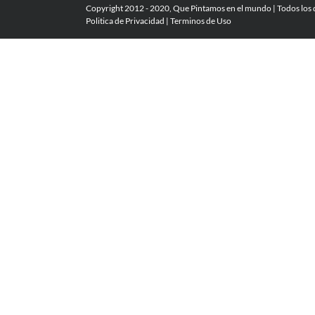
Copyright 2012 - 2020, Que Pintamos en el mundo | Todos los
Politica de Privacidad
|
Terminos de Uso