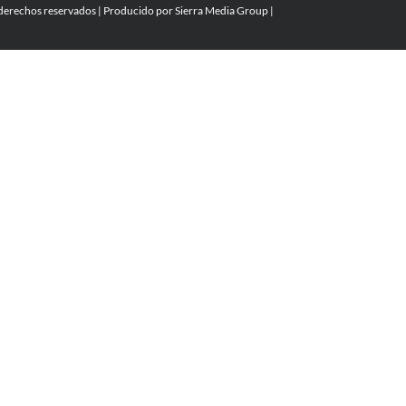
 derechos reservados | Producido por
Sierra Media Group
|