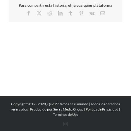
Para compartir esta historia, elija cualquier plataforma
Facebook
X
Reddit
LinkedIn
Tumblr
Pinterest
Vk
Email
Copyright 2012 - 2020, Que Pintamos en el mundo | Todos los derechos
reservados | Producido por
Sierra Media Group
|
Politica de Privacidad
|
Terminos de Uso
Instagram