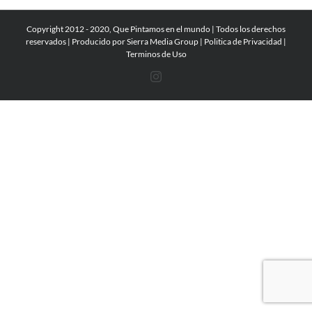
Copyright 2012 - 2020, Que Pintamos en el mundo | Todos los derechos
reservados | Producido por
Sierra Media Group
|
Politica de Privacidad
|
Terminos de Uso
Instagram