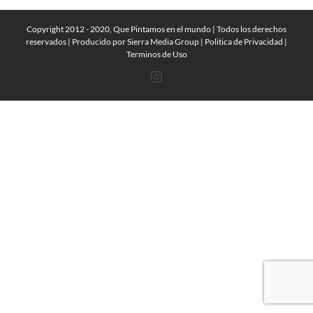
Copyright 2012 - 2020, Que Pintamos en el mundo | Todos los derechos
reservados | Producido por
Sierra Media Group
|
Politica de Privacidad
|
Terminos de Uso
Instagram