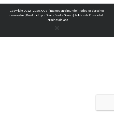
Copyright 2012 - 2020, Que Pintamos en el mundo | Todos los derechos
reservados | Producido por
Sierra Media Group
|
Politica de Privacidad
|
Terminos de Uso
Instagram