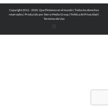
Copyright 2012 - 2020, Que Pintamos en el mundo | Todos los derechos
reservados | Producido por
Sierra Media Group
|
Politica de Privacidad
|
Terminos de Uso
Instagram