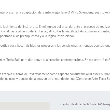
interpretan una adaptación del canto gregoriano O Virgo Splendens, sustituyend
lo lucimiento del intérprete. En el mundo del arte, durante el proceso de realiza
 inicial hasta al punto de limitarla y dificultar la viabilidad. Así como en el cant
peditado a los presupuestos y a la lógica institucional.
poética para hacer visibles los procesos y las condiciones, a menudo ocultas, q
Artes Tecla Sala para dar apoyo a la creación contemporánea. Se presentará el 
e trabaja el tema de l’extraviament como aspecto consustancial al èsser humano
de los usos y abusos de la imagen en el mundo de hoy. (Centro de Arte Tecla Sa
Centro de Arte Tecla Sala. AV Josep