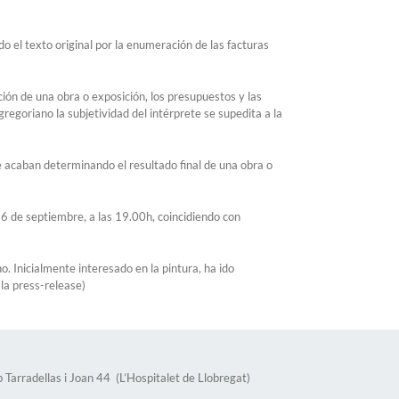
o el texto original por la enumeración de las facturas
ción de una obra o exposición, los presupuestos y las
o gregoriano la subjetividad del intérprete se supedita a la
ue acaban determinando el resultado final de una obra o
26 de septiembre, a las 19.00h, coincidiendo con
. Inicialmente interesado en la pintura, ha ido
la press-release)
 Tarradellas i Joan 44 (L’Hospitalet de Llobregat)