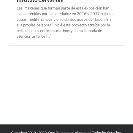
Las imágenes que forman parte de esta exposición han
sido obtenidas por Isabel Muñoz en 2016 y 2017 bajo las
aguas mediterráneas y en distintos mares del Japón. En
sus propias palabras “Inicié este proyecto atraída por la
belleza de los entornos marinos y como llamada de
atención ante los [...]
Copyright 2012 - 2020, Que Pintamos en el mundo | Todos los derechos