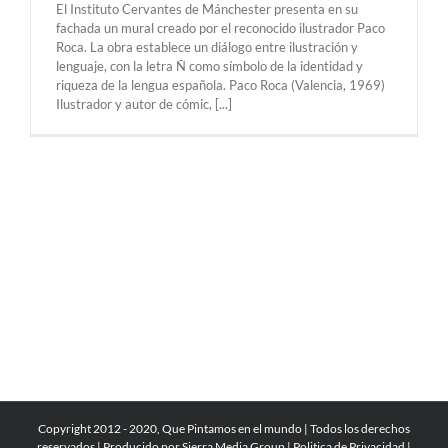
El Instituto Cervantes de Mánchester presenta en su
fachada un mural creado por el reconocido ilustrador Paco
Roca. La obra establece un diálogo entre ilustración y
lenguaje, con la letra Ñ como símbolo de la identidad y
riqueza de la lengua española. Paco Roca (Valencia, 1969)
Ilustrador y autor de cómic, [...]
Copyright 2012 - 2020, Que Pintamos en el mundo | Todos los derechos
reservados | Producido por
Sierra Media Group
|
Politica de Privacidad
|