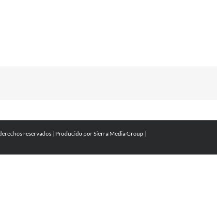
 derechos reservados | Producido por
Sierra Media Group
|