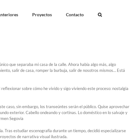
nteriores
Proyectos
Contacto
único que separaba mi casa de la calle. Ahora había algo más, algo
miento, salir de casa, romper la burbuja, salir de nosotros mismos… Está
al reflexionar sobre cómo he vivido y sigo viviendo este proceso: nostalgia
ste caso, sin embargo, los transeúntes serán el público. Quise aprovechar
undo exterior. Cabello ondeando y cortinas. Lo doméstico en lo salvaje y
armen Segovia
ía. Tras estudiar escenografía durante un tiempo, decidió especializarse
royectos de narrativa visual ilustrada.