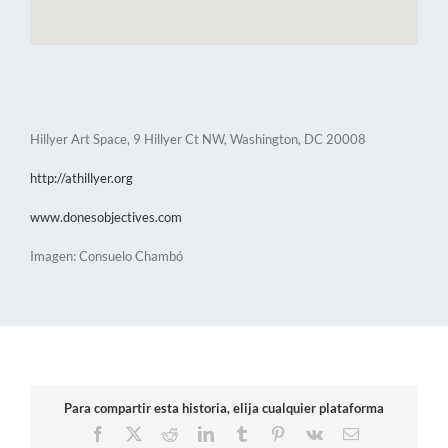
Hillyer Art Space, 9 Hillyer Ct NW, Washington, DC 20008
http://athillyer.org
www.donesobjectives.com
Imagen: Consuelo Chambó
Para compartir esta historia, elija cualquier plataforma
Facebook
X
Reddit
LinkedIn
Tumblr
Pinterest
Vk
Correo