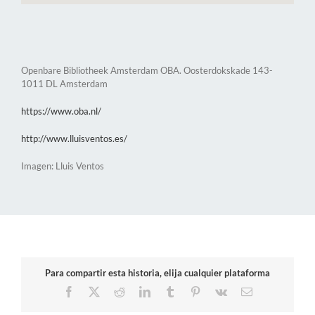
Openbare Bibliotheek Amsterdam OBA. Oosterdokskade 143-
1011 DL Amsterdam
https://www.oba.nl/
http://www.lluisventos.es/
Imagen: Lluis Ventos
Para compartir esta historia, elija cualquier plataforma
Facebook
X
Reddit
LinkedIn
Tumblr
Pinterest
Vk
Correo
electrónico