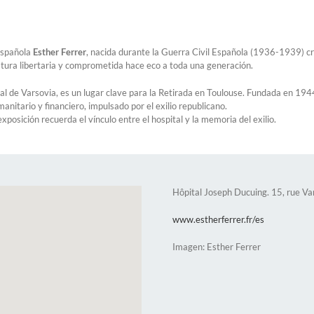
 española
Esther Ferrer
, nacida durante la Guerra Civil Española (1936-1939) c
ostura libertaria y comprometida hace eco a toda una generación.
l de Varsovia, es un lugar clave para la Retirada en Toulouse. Fundada en 194
nitario y financiero, impulsado por el exilio republicano.
osición recuerda el vínculo entre el hospital y la memoria del exilio.
Hôpital Joseph Ducuing. 15, rue Va
www.estherferrer.fr/es
Imagen: Esther Ferrer