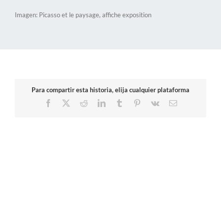
Imagen: Picasso et le paysage, affiche exposition
Para compartir esta historia, elija cualquier plataforma
Facebook
X
Reddit
LinkedIn
Tumblr
Pinterest
Vk
Correo
electrónico