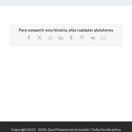
Para compartir esta historia, elija cualquier plataforma
Facebook
X
Reddit
LinkedIn
Tumblr
Pinterest
Vk
Correo
electrónico
Copyright 2012 - 2020, Que Pintamos en el mundo | Todos los derechos